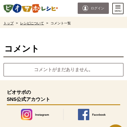
本文へジャンプする。
ページの先頭です。
ログイン
ここからサイト内共通メニューです。
サイト内共通メニューをスキップする
サイト内共通メニューここまで。
ここから現在位置です。
トップ
>
レシピについて
>
コメント一覧
現在位置ここまで
コメント
コメントがまだありません。
ビオサポの
SNS公式アカウント
Instagram
Facebook
別のウィンドウで開きます。
別のウィンドウで開きます