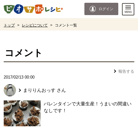
本文へジャンプする。
ページの先頭です。
ログイン
ここからサイト内共通メニューです。
サイト内共通メニューをスキップする
サイト内共通メニューここまで。
ここから現在位置です。
トップ
>
レシピについて
>
コメント一覧
現在位置ここまで
コメント
報告する
2017/02/13 00:00
まりりんおっす
さん
バレンタインで大量生産！うまいの間違い
なしです！