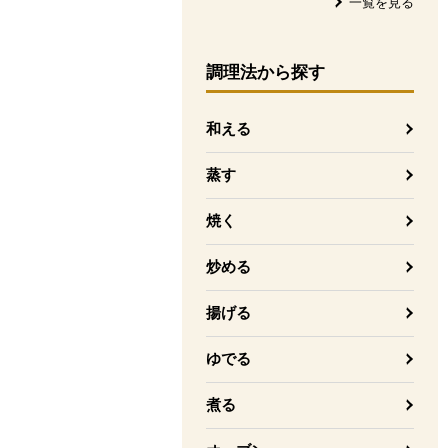
一覧を見る
調理法
から探す
和える
蒸す
焼く
炒める
揚げる
ゆでる
煮る