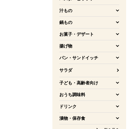
を開く
汁もの
を開く
鍋もの
を開く
お菓子・デザート
を開く
揚げ物
を開く
パン・サンドイッチ
を開く
サラダ
子ども・高齢者向け
を開く
おうち調味料
を開く
ドリンク
を開く
漬物・保存食
を開く