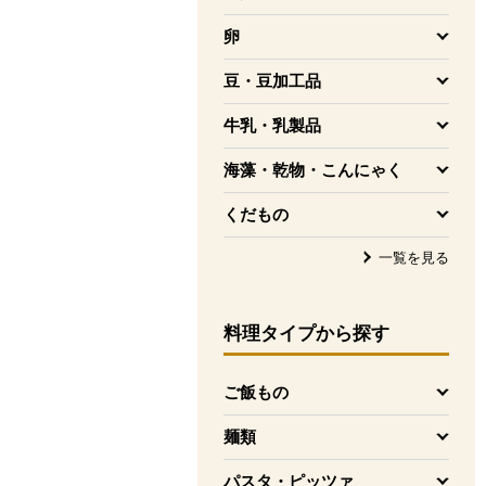
を開く
卵
を開く
豆・豆加工品
を開く
牛乳・乳製品
を開く
海藻・乾物・こんにゃく
を開く
くだもの
を開く
一覧を見る
料理タイプ
から探す
ご飯もの
を開く
麺類
を開く
パスタ・ピッツァ