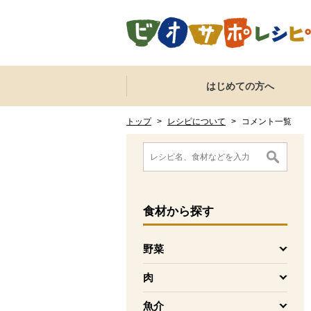
本文へジャンプする。
ページの先頭です。
ここからサイト内共通メニューです。
サイト内共通メニューをスキップする
はじめての方へ
サイト内共通メニューここまで。
ここから現在位置です。
現在位置ここまで
トップ
>
レシピについて
>
コメント一覧
ここから消費材検索メニューです。
消費材検索メニューここまで。
ここから本文です。
食材
から探す
野菜
を開く
肉
を開く
魚介