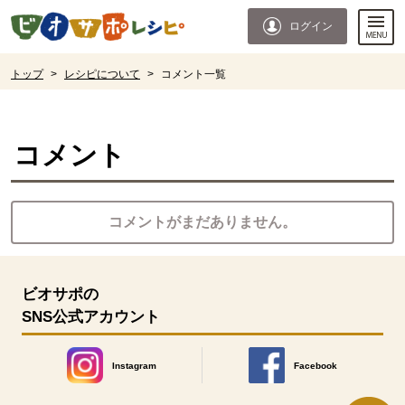
本文へジャンプする。
ページの先頭です。
ログイン
ここからサイト内共通メニューです。
サイト内共通メニューをスキップする
サイト内共通メニューここまで。
ここから現在位置です。
トップ
>
レシピについて
>
コメント一覧
現在位置ここまで
コメント
コメントがまだありません。
ビオサポの
SNS公式アカウント
Instagram
Facebook
別のウィンドウで開きます。
別のウィンドウで開きます