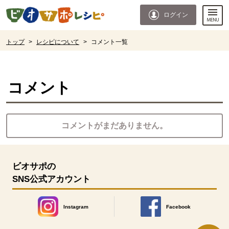
本文へジャンプする。
ページの先頭です。
ログイン
ここからサイト内共通メニューです。
サイト内共通メニューをスキップする
サイト内共通メニューここまで。
ここから現在位置です。
トップ
>
レシピについて
>
コメント一覧
現在位置ここまで
コメント
コメントがまだありません。
ビオサポの
SNS公式アカウント
Instagram
Facebook
別のウィンドウで開きます。
別のウィンドウで開きます