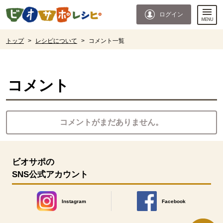
本文へジャンプする。
ページの先頭です。
ログイン
ここからサイト内共通メニューです。
サイト内共通メニューをスキップする
サイト内共通メニューここまで。
ここから現在位置です。
トップ
>
レシピについて
>
コメント一覧
現在位置ここまで
コメント
コメントがまだありません。
ビオサポの
SNS公式アカウント
Instagram
Facebook
別のウィンドウで開きます。
別のウィンドウで開きます