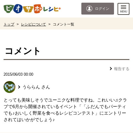
本文へジャンプする。
ページの先頭です。
ログイン
ここからサイト内共通メニューです。
サイト内共通メニューをスキップする
サイト内共通メニューここまで。
ここから現在位置です。
トップ
>
レシピについて
>
コメント一覧
現在位置ここまで
コメント
報告する
2015/06/03 00:00
うららん
さん
とっても美味しそうでユーニクな料理ですね。これいい♫クラ
ブで6月から開催されているイベント「「ふだんでもパーティ
でも♪おいしく野菜を食べるレシピコンテスト」にエントリー
されてはいかがでしょう♪