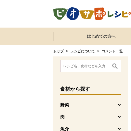
本文へジャンプする。
ページの先頭です。
ここからサイト内共通メニューです。
サイト内共通メニューをスキップする
はじめての方へ
サイト内共通メニューここまで。
ここから現在位置です。
現在位置ここまで
トップ
>
レシピについて
>
コメント一覧
ここから消費材検索メニューです。
消費材検索メニューここまで。
ここから本文です。
食材
から探す
野菜
を開く
肉
を開く
魚介