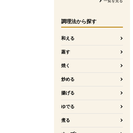
一覧を見る
調理法
から探す
和える
蒸す
焼く
炒める
揚げる
ゆでる
煮る