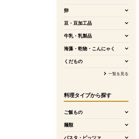
を開く
卵
を開く
豆・豆加工品
を開く
牛乳・乳製品
を開く
海藻・乾物・こんにゃく
を開く
くだもの
を開く
一覧を見る
料理タイプ
から探す
ご飯もの
を開く
麺類
を開く
パスタ・ピッツァ