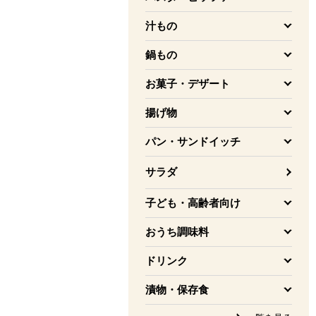
を開く
汁もの
を開く
鍋もの
を開く
お菓子・デザート
を開く
揚げ物
を開く
パン・サンドイッチ
を開く
サラダ
子ども・高齢者向け
を開く
おうち調味料
を開く
ドリンク
を開く
漬物・保存食
を開く