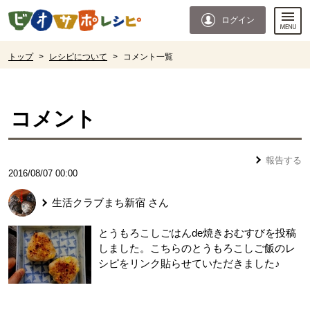
本文へジャンプする。
ページの先頭です。
ログイン
ここからサイト内共通メニューです。
サイト内共通メニューをスキップする
サイト内共通メニューここまで。
ここから現在位置です。
トップ
>
レシピについて
>
コメント一覧
現在位置ここまで
コメント
報告する
2016/08/07 00:00
生活クラブまち新宿
さん
とうもろこしごはんde焼きおむすびを投稿
しました。こちらのとうもろこしご飯のレ
シピをリンク貼らせていただきました♪