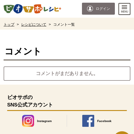
本文へジャンプする。
ページの先頭です。
ログイン
ここからサイト内共通メニューです。
サイト内共通メニューをスキップする
サイト内共通メニューここまで。
ここから現在位置です。
トップ
>
レシピについて
>
コメント一覧
現在位置ここまで
コメント
コメントがまだありません。
ビオサポの
SNS公式アカウント
Instagram
Facebook
別のウィンドウで開きます。
別のウィンドウで開きます