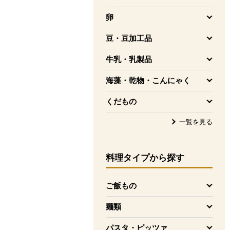
を開く
卵
を開く
豆・豆加工品
を開く
牛乳・乳製品
を開く
海藻・乾物・こんにゃく
を開く
くだもの
を開く
一覧を見る
料理タイプ
から探す
ご飯もの
を開く
麺類
を開く
パスタ・ピッツァ