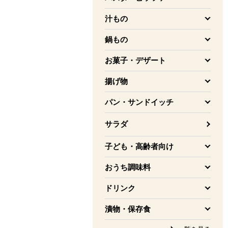
を開く
汁もの
を開く
鍋もの
を開く
お菓子・デザート
を開く
揚げ物
を開く
パン・サンドイッチ
を開く
サラダ
子ども・高齢者向け
を開く
おうち調味料
を開く
ドリンク
を開く
漬物・保存食
を開く