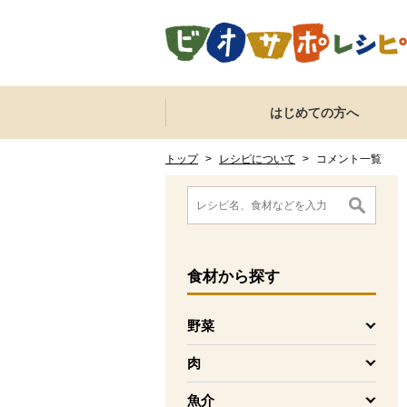
本文へジャンプする。
ページの先頭です。
ここからサイト内共通メニューです。
サイト内共通メニューをスキップする
はじめての方へ
サイト内共通メニューここまで。
ここから現在位置です。
現在位置ここまで
トップ
>
レシピについて
>
コメント一覧
ここから消費材検索メニューです。
消費材検索メニューここまで。
ここから本文です。
食材
から探す
野菜
を開く
肉
を開く
魚介