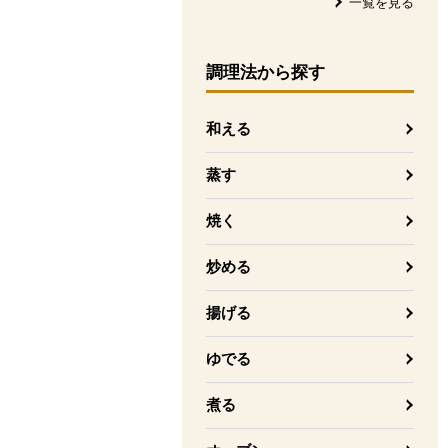
一覧を見る
調理法
から探す
和える
蒸す
焼く
炒める
揚げる
ゆでる
煮る