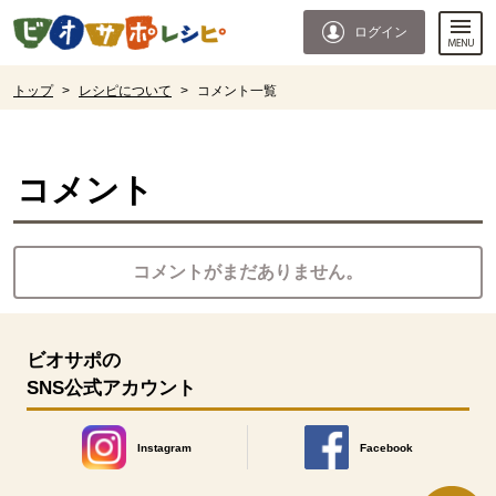
本文へジャンプする。
ページの先頭です。
ログイン
ここからサイト内共通メニューです。
サイト内共通メニューをスキップする
サイト内共通メニューここまで。
ここから現在位置です。
トップ
>
レシピについて
>
コメント一覧
現在位置ここまで
コメント
コメントがまだありません。
ビオサポの
SNS公式アカウント
Instagram
Facebook
別のウィンドウで開きます。
別のウィンドウで開きます