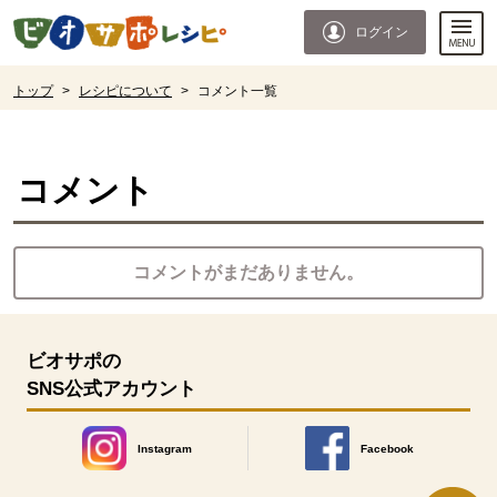
本文へジャンプする。
ページの先頭です。
ログイン
ここからサイト内共通メニューです。
サイト内共通メニューをスキップする
サイト内共通メニューここまで。
ここから現在位置です。
トップ
>
レシピについて
>
コメント一覧
現在位置ここまで
コメント
コメントがまだありません。
ビオサポの
SNS公式アカウント
Instagram
Facebook
別のウィンドウで開きます。
別のウィンドウで開きます