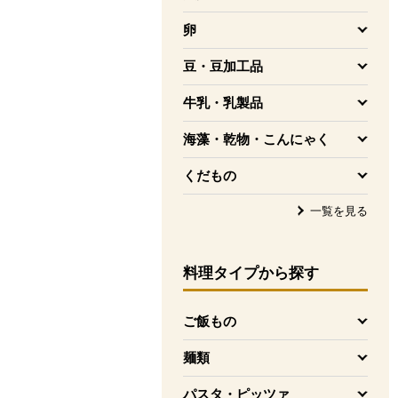
を開く
卵
を開く
豆・豆加工品
を開く
牛乳・乳製品
を開く
海藻・乾物・こんにゃく
を開く
くだもの
を開く
一覧を見る
料理タイプ
から探す
ご飯もの
を開く
麺類
を開く
パスタ・ピッツァ