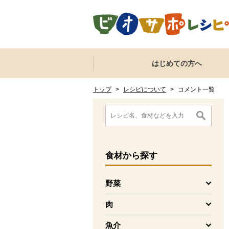
本文へジャンプする。
ページの先頭です。
ここからサイト内共通メニューです。
サイト内共通メニューをスキップする
はじめての方へ
サイト内共通メニューここまで。
ここから現在位置です。
現在位置ここまで
トップ
>
レシピについて
>
コメント一覧
ここから消費材検索メニューです。
消費材検索メニューここまで。
ここから本文です。
食材
から探す
野菜
を開く
肉
を開く
魚介