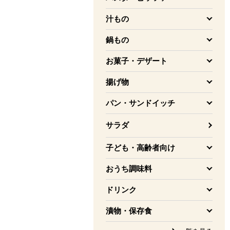
を開く
汁もの
を開く
鍋もの
を開く
お菓子・デザート
を開く
揚げ物
を開く
パン・サンドイッチ
を開く
サラダ
子ども・高齢者向け
を開く
おうち調味料
を開く
ドリンク
を開く
漬物・保存食
を開く