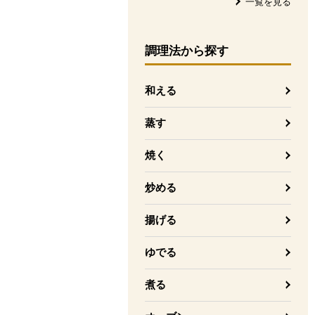
一覧を見る
調理法
から探す
和える
蒸す
焼く
炒める
揚げる
ゆでる
煮る