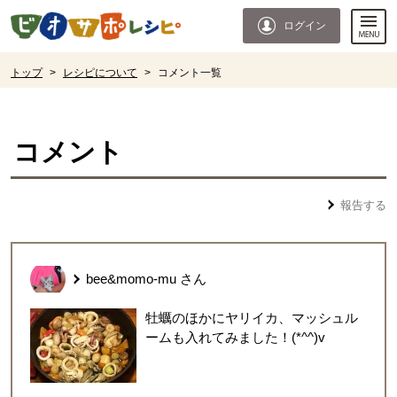
本文へジャンプする。
ページの先頭です。
ログイン
ここからサイト内共通メニューです。
サイト内共通メニューをスキップする
サイト内共通メニューここまで。
ここから現在位置です。
トップ
>
レシピについて
>
コメント一覧
現在位置ここまで
コメント
報告する
bee&momo-mu
さん
牡蠣のほかにヤリイカ、マッシュル
ームも入れてみました！(*^^)v