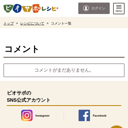
本文へジャンプする。
ページの先頭です。
ログイン
ここからサイト内共通メニューです。
サイト内共通メニューをスキップする
サイト内共通メニューここまで。
ここから現在位置です。
トップ
>
レシピについて
>
コメント一覧
現在位置ここまで
コメント
コメントがまだありません。
ビオサポの
SNS公式アカウント
Instagram
Facebook
別のウィンドウで開きます。
別のウィンドウで開きます