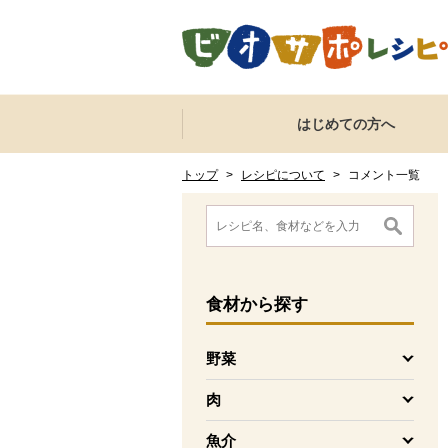
本文へジャンプする。
ページの先頭です。
ここからサイト内共通メニューです。
サイト内共通メニューをスキップする
はじめての方へ
サイト内共通メニューここまで。
ここから現在位置です。
現在位置ここまで
トップ
>
レシピについて
>
コメント一覧
ここから消費材検索メニューです。
消費材検索メニューここまで。
ここから本文です。
食材
から探す
野菜
を開く
肉
を開く
魚介