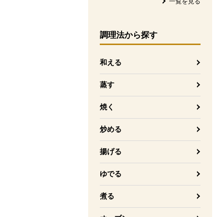
一覧を見る
調理法
から探す
和える
蒸す
焼く
炒める
揚げる
ゆでる
煮る