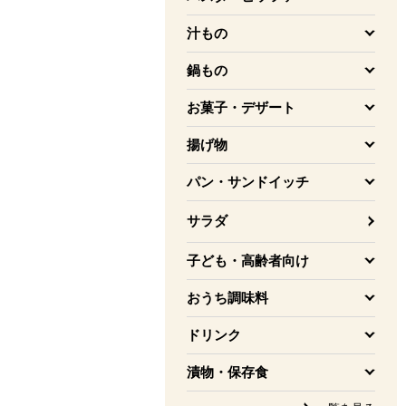
を開く
汁もの
を開く
鍋もの
を開く
お菓子・デザート
を開く
揚げ物
を開く
パン・サンドイッチ
を開く
サラダ
子ども・高齢者向け
を開く
おうち調味料
を開く
ドリンク
を開く
漬物・保存食
を開く