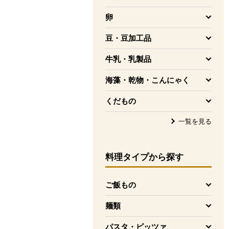
を開く
卵
を開く
豆・豆加工品
を開く
牛乳・乳製品
を開く
海藻・乾物・こんにゃく
を開く
くだもの
を開く
一覧を見る
料理タイプ
から探す
ご飯もの
を開く
麺類
を開く
パスタ・ピッツァ