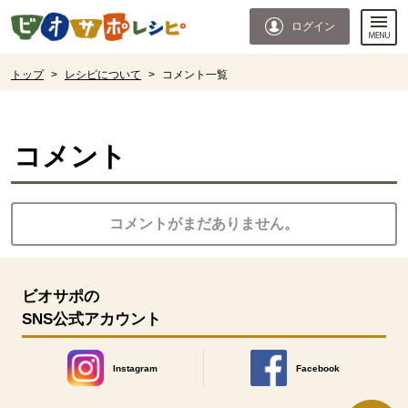
本文へジャンプする。
ページの先頭です。
ログイン
ここからサイト内共通メニューです。
サイト内共通メニューをスキップする
サイト内共通メニューここまで。
ここから現在位置です。
トップ
>
レシピについて
>
コメント一覧
現在位置ここまで
コメント
コメントがまだありません。
ビオサポの
SNS公式アカウント
Instagram
Facebook
別のウィンドウで開きます。
別のウィンドウで開きます