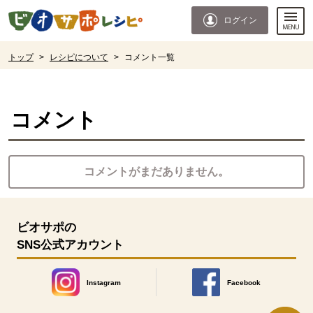
本文へジャンプする。
ページの先頭です。
ログイン
ここからサイト内共通メニューです。
サイト内共通メニューをスキップする
サイト内共通メニューここまで。
ここから現在位置です。
トップ
>
レシピについて
>
コメント一覧
現在位置ここまで
コメント
コメントがまだありません。
ビオサポの
SNS公式アカウント
Instagram
Facebook
別のウィンドウで開きます。
別のウィンドウで開きます