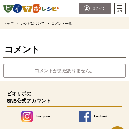
本文へジャンプする。
ページの先頭です。
ログイン
ここからサイト内共通メニューです。
サイト内共通メニューをスキップする
サイト内共通メニューここまで。
ここから現在位置です。
トップ
>
レシピについて
>
コメント一覧
現在位置ここまで
コメント
コメントがまだありません。
ビオサポの
SNS公式アカウント
Instagram
Facebook
別のウィンドウで開きます。
別のウィンドウで開きます