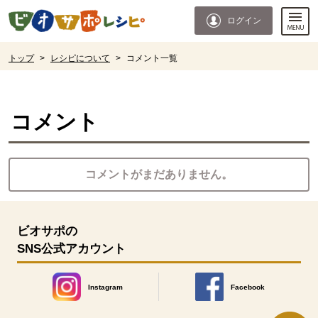
本文へジャンプする。
ページの先頭です。
ログイン
ここからサイト内共通メニューです。
サイト内共通メニューをスキップする
サイト内共通メニューここまで。
ここから現在位置です。
トップ
>
レシピについて
>
コメント一覧
現在位置ここまで
コメント
コメントがまだありません。
ビオサポの
SNS公式アカウント
Instagram
Facebook
別のウィンドウで開きます。
別のウィンドウで開きます