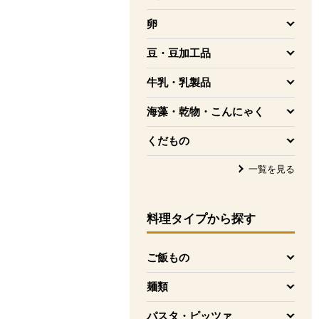
を開く
卵
を開く
豆・豆加工品
を開く
牛乳・乳製品
を開く
海藻・乾物・こんにゃく
を開く
くだもの
を開く
一覧を見る
料理タイプ
から探す
ご飯もの
を開く
麺類
を開く
パスタ・ピッツァ