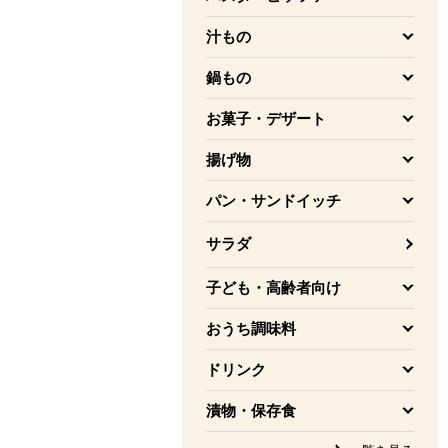
を開く
汁もの
を開く
鍋もの
を開く
お菓子・デザート
を開く
揚げ物
を開く
パン・サンドイッチ
を開く
サラダ
子ども・高齢者向け
を開く
おうち調味料
を開く
ドリンク
を開く
漬物・保存食
を開く