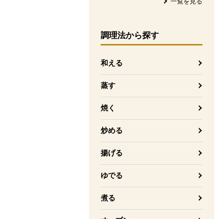
一覧を見る
調理法
から探す
和える
蒸す
焼く
炒める
揚げる
ゆでる
煮る