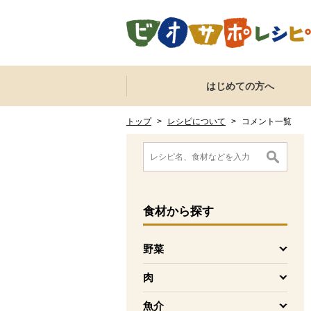
本文へジャンプする。
ページの先頭です。
ここからサイト内共通メニューです。
サイト内共通メニューをスキップする
はじめての方へ
サイト内共通メニューここまで。
ここから現在位置です。
現在位置ここまで
トップ
>
レシピについて
>
コメント一覧
ここから消費材検索メニューです。
消費材検索メニューここまで。
ここから本文です。
食材
から探す
野菜
を開く
肉
を開く
魚介