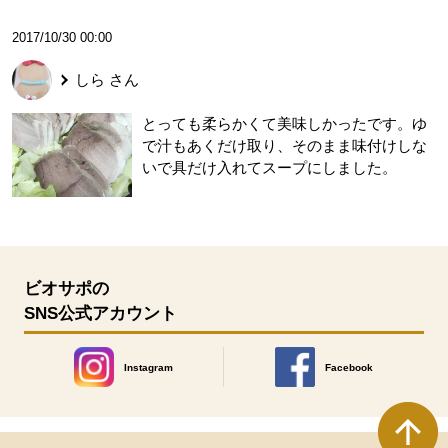
2017/10/30 00:00
しら
さん
とっても柔らかくて美味しかったです。ゆ
で汁もあくだけ取り、そのまま味付けしな
いで具だけ入れてスープにしました。
ビオサポの
SNS公式アカウント
Instagram
Facebook
別のウィンドウで開きます。
別のウィンドウで開きます
本文ここまで。
ここから共通フッターメニューです。