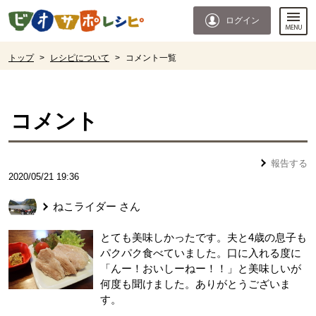
本文へジャンプする。
ページの先頭です。
ログイン
ここからサイト内共通メニューです。
サイト内共通メニューをスキップする
サイト内共通メニューここまで。
ここから現在位置です。
トップ
>
レシピについて
>
コメント一覧
現在位置ここまで
コメント
報告する
2020/05/21 19:36
ねこライダー
さん
とても美味しかったです。夫と4歳の息子も
パクパク食べていました。口に入れる度に
「んー！おいしーねー！！」と美味しいが
何度も聞けました。ありがとうございま
す。