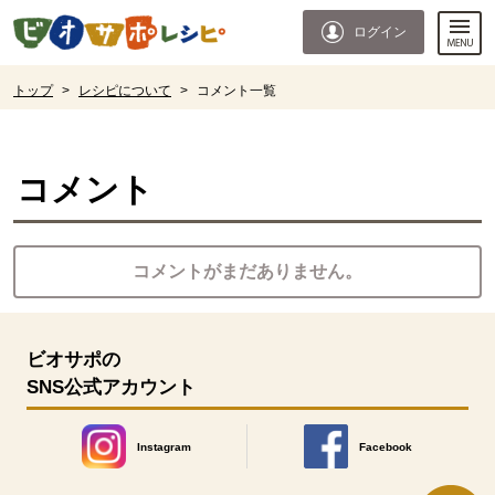
本文へジャンプする。
ページの先頭です。
ログイン
ここからサイト内共通メニューです。
サイト内共通メニューをスキップする
サイト内共通メニューここまで。
ここから現在位置です。
トップ
>
レシピについて
>
コメント一覧
現在位置ここまで
コメント
コメントがまだありません。
ビオサポの
SNS公式アカウント
Instagram
Facebook
別のウィンドウで開きます。
別のウィンドウで開きます