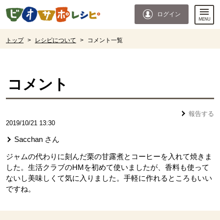
本文へジャンプする。
ページの先頭です。
ログイン
ここからサイト内共通メニューです。
サイト内共通メニューをスキップする
サイト内共通メニューここまで。
ここから現在位置です。
トップ
>
レシピについて
>
コメント一覧
現在位置ここまで
コメント
報告する
2019/10/21 13:30
Sacchan
さん
ジャムの代わりに刻んだ栗の甘露煮とコーヒーを入れて焼きま
した。生活クラブのHMを初めて使いましたが、香料も使って
ないし美味しくて気に入りました。手軽に作れるところもいい
ですね。