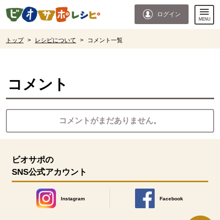
本文へジャンプする。
ページの先頭です。
ログイン
ここからサイト内共通メニューです。
サイト内共通メニューをスキップする
サイト内共通メニューここまで。
ここから現在位置です。
トップ
>
レシピについて
>
コメント一覧
現在位置ここまで
コメント
コメントがまだありません。
ビオサポの
SNS公式アカウント
Instagram
Facebook
別のウィンドウで開きます。
別のウィンドウで開きます