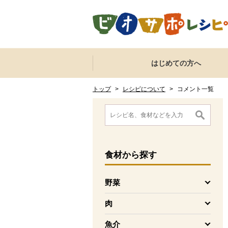
本文へジャンプする。
ページの先頭です。
ここからサイト内共通メニューです。
サイト内共通メニューをスキップする
はじめての方へ
サイト内共通メニューここまで。
ここから現在位置です。
現在位置ここまで
トップ
>
レシピについて
>
コメント一覧
ここから消費材検索メニューです。
消費材検索メニューここまで。
ここから本文です。
食材
から探す
野菜
を開く
肉
を開く
魚介