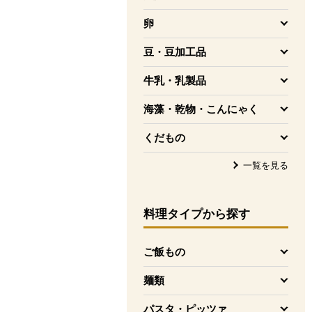
を開く
卵
を開く
豆・豆加工品
を開く
牛乳・乳製品
を開く
海藻・乾物・こんにゃく
を開く
くだもの
を開く
一覧を見る
料理タイプ
から探す
ご飯もの
を開く
麺類
を開く
パスタ・ピッツァ