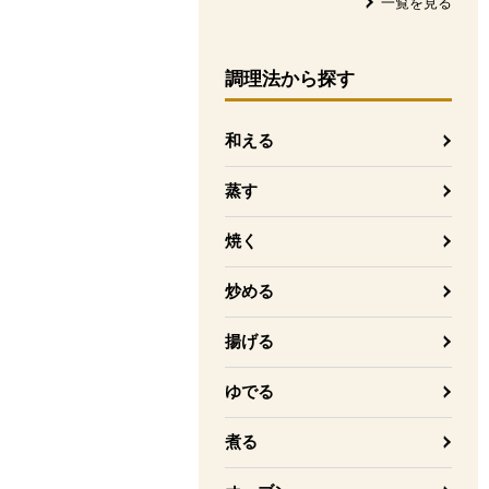
一覧を見る
調理法
から探す
和える
蒸す
焼く
炒める
揚げる
ゆでる
煮る