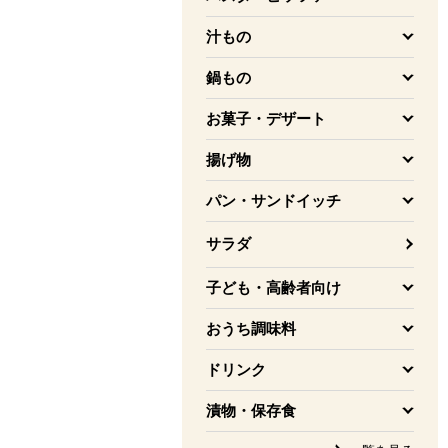
を開く
汁もの
を開く
鍋もの
を開く
お菓子・デザート
を開く
揚げ物
を開く
パン・サンドイッチ
を開く
サラダ
子ども・高齢者向け
を開く
おうち調味料
を開く
ドリンク
を開く
漬物・保存食
を開く