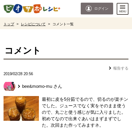
本文へジャンプする。
ページの先頭です。
ログイン
ここからサイト内共通メニューです。
サイト内共通メニューをスキップする
サイト内共通メニューここまで。
ここから現在位置です。
トップ
>
レシピについて
>
コメント一覧
現在位置ここまで
コメント
報告する
2019/02/28 20:56
bee&momo-mu
さん
最初に皮を5分茹でるので、切るのが楽チン
でした。ジュースでなく実をそのまま使う
ので、丸ごと使う感じが気に入りました。
初めてなので出来ぐあいはまずまずでし
た。次回また作ってみますネ。