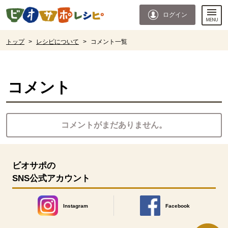
本文へジャンプする。
ページの先頭です。
ログイン
ここからサイト内共通メニューです。
サイト内共通メニューをスキップする
サイト内共通メニューここまで。
ここから現在位置です。
トップ
>
レシピについて
>
コメント一覧
現在位置ここまで
コメント
コメントがまだありません。
ビオサポの
SNS公式アカウント
Instagram
Facebook
別のウィンドウで開きます。
別のウィンドウで開きます