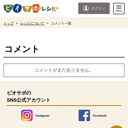
本文へジャンプする。
ページの先頭です。
ログイン
ここからサイト内共通メニューです。
サイト内共通メニューをスキップする
サイト内共通メニューここまで。
ここから現在位置です。
トップ
>
レシピについて
>
コメント一覧
現在位置ここまで
コメント
コメントがまだありません。
ビオサポの
SNS公式アカウント
Instagram
Facebook
別のウィンドウで開きます。
別のウィンドウで開きます