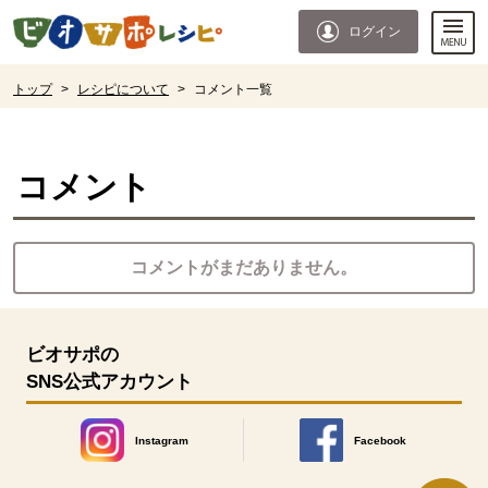
本文へジャンプする。
ページの先頭です。
ログイン
ここからサイト内共通メニューです。
サイト内共通メニューをスキップする
サイト内共通メニューここまで。
ここから現在位置です。
トップ
>
レシピについて
>
コメント一覧
現在位置ここまで
コメント
コメントがまだありません。
ビオサポの
SNS公式アカウント
Instagram
Facebook
別のウィンドウで開きます。
別のウィンドウで開きます