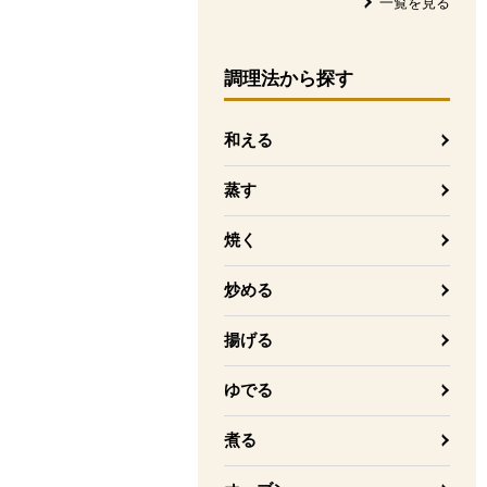
一覧を見る
調理法
から探す
和える
蒸す
焼く
炒める
揚げる
ゆでる
煮る