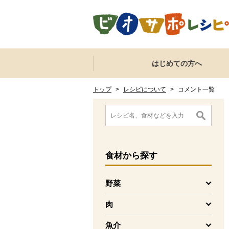
本文へジャンプする。
ページの先頭です。
ここからサイト内共通メニューです。
サイト内共通メニューをスキップする
はじめての方へ
サイト内共通メニューここまで。
ここから現在位置です。
現在位置ここまで
トップ
>
レシピについて
>
コメント一覧
ここから消費材検索メニューです。
消費材検索メニューここまで。
ここから本文です。
食材
から探す
野菜
を開く
肉
を開く
魚介