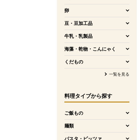
を開く
卵
を開く
豆・豆加工品
を開く
牛乳・乳製品
を開く
海藻・乾物・こんにゃく
を開く
くだもの
を開く
一覧を見る
料理タイプ
から探す
ご飯もの
を開く
麺類
を開く
パスタ・ピッツァ