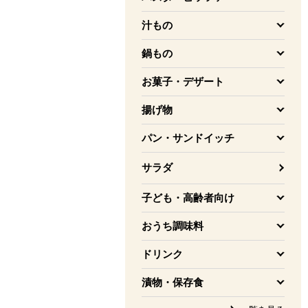
を開く
汁もの
を開く
鍋もの
を開く
お菓子・デザート
を開く
揚げ物
を開く
パン・サンドイッチ
を開く
サラダ
子ども・高齢者向け
を開く
おうち調味料
を開く
ドリンク
を開く
漬物・保存食
を開く