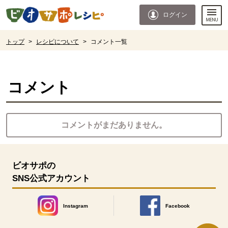
本文へジャンプする。
ページの先頭です。
ログイン
ここからサイト内共通メニューです。
サイト内共通メニューをスキップする
サイト内共通メニューここまで。
ここから現在位置です。
トップ
>
レシピについて
>
コメント一覧
現在位置ここまで
コメント
コメントがまだありません。
ビオサポの
SNS公式アカウント
Instagram
Facebook
別のウィンドウで開きます。
別のウィンドウで開きます