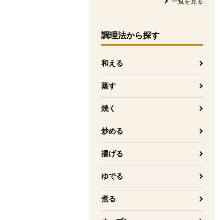
一覧を見る
調理法
から探す
和える
蒸す
焼く
炒める
揚げる
ゆでる
煮る