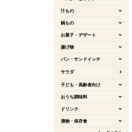
を開く
汁もの
を開く
鍋もの
を開く
お菓子・デザート
を開く
揚げ物
を開く
パン・サンドイッチ
を開く
サラダ
子ども・高齢者向け
を開く
おうち調味料
を開く
ドリンク
を開く
漬物・保存食
を開く