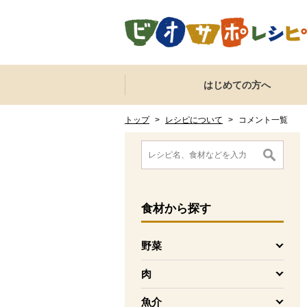
本文へジャンプする。
ページの先頭です。
ここからサイト内共通メニューです。
サイト内共通メニューをスキップする
はじめての方へ
サイト内共通メニューここまで。
ここから現在位置です。
現在位置ここまで
トップ
>
レシピについて
>
コメント一覧
ここから消費材検索メニューです。
消費材検索メニューここまで。
ここから本文です。
食材
から探す
野菜
を開く
肉
を開く
魚介