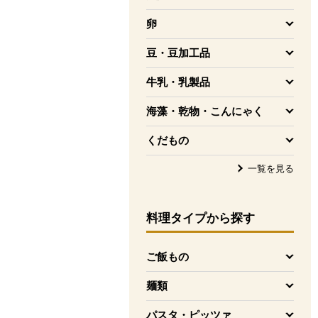
を開く
卵
を開く
豆・豆加工品
を開く
牛乳・乳製品
を開く
海藻・乾物・こんにゃく
を開く
くだもの
を開く
一覧を見る
料理タイプ
から探す
ご飯もの
を開く
麺類
を開く
パスタ・ピッツァ