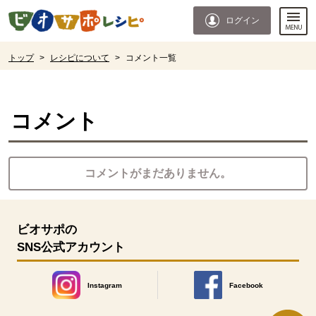
本文へジャンプする。
ページの先頭です。
ログイン
ここからサイト内共通メニューです。
サイト内共通メニューをスキップする
サイト内共通メニューここまで。
ここから現在位置です。
トップ
>
レシピについて
>
コメント一覧
現在位置ここまで
コメント
コメントがまだありません。
ビオサポの
SNS公式アカウント
Instagram
Facebook
別のウィンドウで開きます。
別のウィンドウで開きます