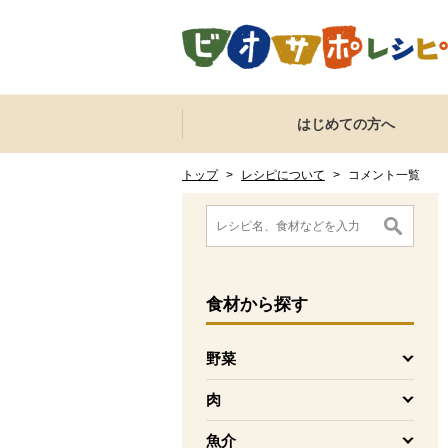
本文へジャンプする。
ページの先頭です。
ここからサイト内共通メニューです。
サイト内共通メニューをスキップする
はじめての方へ
サイト内共通メニューここまで。
ここから現在位置です。
現在位置ここまで
トップ
>
レシピについて
>
コメント一覧
ここから消費材検索メニューです。
消費材検索メニューここまで。
ここから本文です。
食材
から探す
野菜
を開く
肉
を開く
魚介