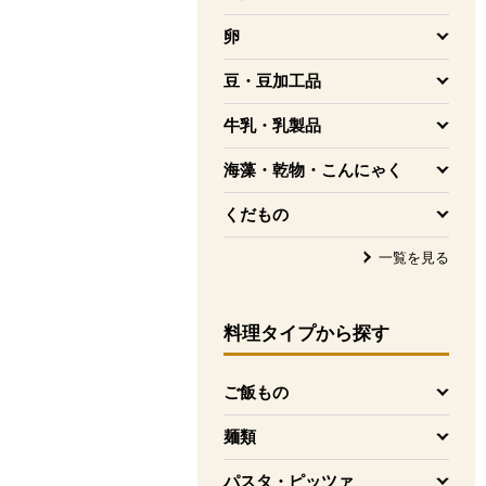
を開く
卵
を開く
豆・豆加工品
を開く
牛乳・乳製品
を開く
海藻・乾物・こんにゃく
を開く
くだもの
を開く
一覧を見る
料理タイプ
から探す
ご飯もの
を開く
麺類
を開く
パスタ・ピッツァ