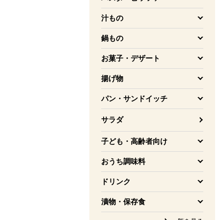
を開く
汁もの
を開く
鍋もの
を開く
お菓子・デザート
を開く
揚げ物
を開く
パン・サンドイッチ
を開く
サラダ
子ども・高齢者向け
を開く
おうち調味料
を開く
ドリンク
を開く
漬物・保存食
を開く