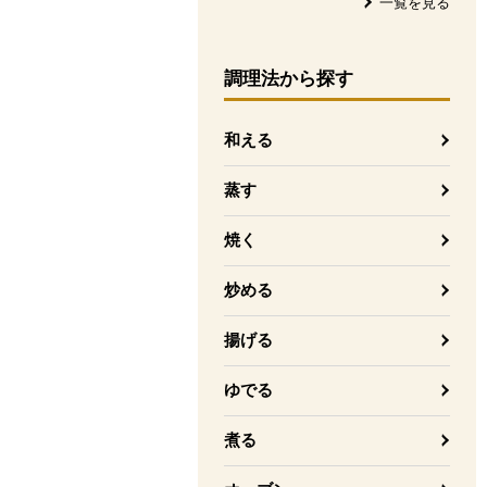
一覧を見る
調理法
から探す
和える
蒸す
焼く
炒める
揚げる
ゆでる
煮る