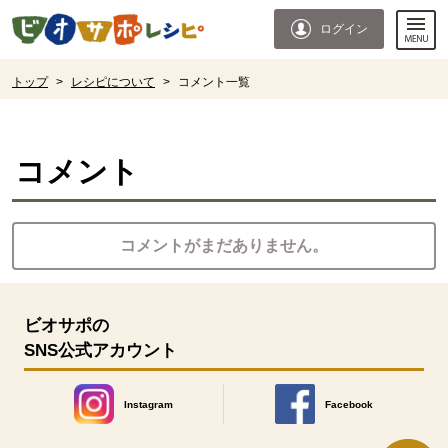
本文へジャンプする。
ページの先頭です。
ログイン
ここからサイト内共通メニューです。
サイト内共通メニューをスキップする
サイト内共通メニューここまで。
ここから現在位置です。
トップ
>
レシピについて
>
コメント一覧
現在位置ここまで
コメント
コメントがまだありません。
ビオサポの
SNS公式アカウント
Instagram
Facebook
別のウィンドウで開きます。
別のウィンドウで開きます