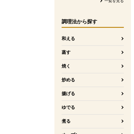
一覧を見る
調理法
から探す
和える
蒸す
焼く
炒める
揚げる
ゆでる
煮る