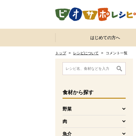
本文へジャンプする。
ページの先頭です。
ここからサイト内共通メニューです。
サイト内共通メニューをスキップする
はじめての方へ
サイト内共通メニューここまで。
ここから現在位置です。
現在位置ここまで
トップ
>
レシピについて
>
コメント一覧
ここから消費材検索メニューです。
消費材検索メニューここまで。
ここから本文です。
食材
から探す
野菜
を開く
肉
を開く
魚介