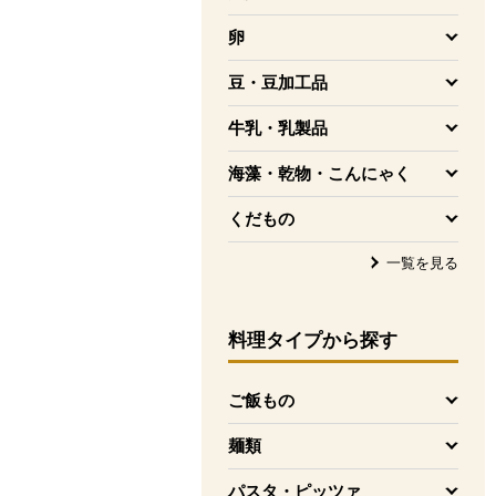
を開く
卵
を開く
豆・豆加工品
を開く
牛乳・乳製品
を開く
海藻・乾物・こんにゃく
を開く
くだもの
を開く
一覧を見る
料理タイプ
から探す
ご飯もの
を開く
麺類
を開く
パスタ・ピッツァ