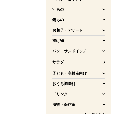
を開く
汁もの
を開く
鍋もの
を開く
お菓子・デザート
を開く
揚げ物
を開く
パン・サンドイッチ
を開く
サラダ
子ども・高齢者向け
を開く
おうち調味料
を開く
ドリンク
を開く
漬物・保存食
を開く