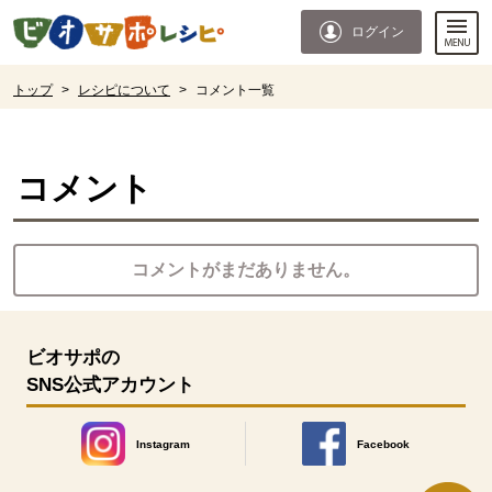
本文へジャンプする。
ページの先頭です。
ログイン
ここからサイト内共通メニューです。
サイト内共通メニューをスキップする
サイト内共通メニューここまで。
ここから現在位置です。
トップ
>
レシピについて
>
コメント一覧
現在位置ここまで
コメント
コメントがまだありません。
ビオサポの
SNS公式アカウント
Instagram
Facebook
別のウィンドウで開きます。
別のウィンドウで開きます