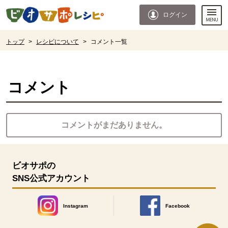
本文へジャンプする。
ページの先頭です。
ログイン
ここからサイト内共通メニューです。
サイト内共通メニューをスキップする
サイト内共通メニューここまで。
ここから現在位置です。
トップ
>
レシピについて
>
コメント一覧
現在位置ここまで
コメント
コメントがまだありません。
ビオサポの
SNS公式アカウント
Instagram
Facebook
別のウィンドウで開きます。
別のウィンドウで開きます