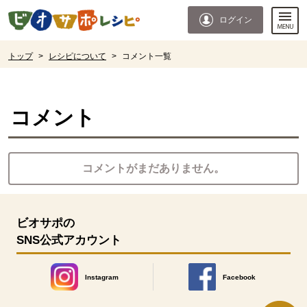
本文へジャンプする。
ページの先頭です。
ログイン
ここからサイト内共通メニューです。
サイト内共通メニューをスキップする
サイト内共通メニューここまで。
ここから現在位置です。
トップ
>
レシピについて
>
コメント一覧
現在位置ここまで
コメント
コメントがまだありません。
ビオサポの
SNS公式アカウント
Instagram
Facebook
別のウィンドウで開きます。
別のウィンドウで開きます