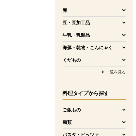
を開く
卵
を開く
豆・豆加工品
を開く
牛乳・乳製品
を開く
海藻・乾物・こんにゃく
を開く
くだもの
を開く
一覧を見る
料理タイプ
から探す
ご飯もの
を開く
麺類
を開く
パスタ・ピッツァ