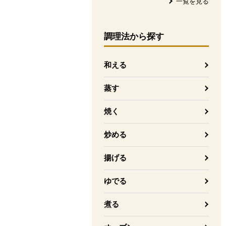
一覧を見る
調理法
から探す
和える
蒸す
焼く
炒める
揚げる
ゆでる
煮る