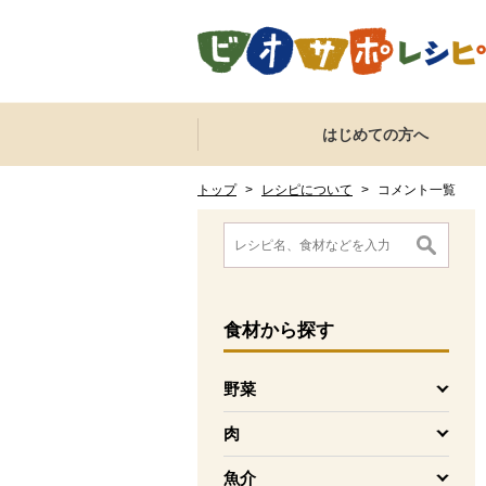
本文へジャンプする。
ページの先頭です。
ここからサイト内共通メニューです。
サイト内共通メニューをスキップする
はじめての方へ
サイト内共通メニューここまで。
ここから現在位置です。
現在位置ここまで
トップ
>
レシピについて
>
コメント一覧
ここから消費材検索メニューです。
消費材検索メニューここまで。
ここから本文です。
食材
から探す
野菜
を開く
肉
を開く
魚介