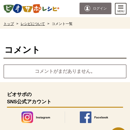
本文へジャンプする。
ページの先頭です。
ログイン
ここからサイト内共通メニューです。
サイト内共通メニューをスキップする
サイト内共通メニューここまで。
ここから現在位置です。
トップ
>
レシピについて
>
コメント一覧
現在位置ここまで
コメント
コメントがまだありません。
ビオサポの
SNS公式アカウント
Instagram
Facebook
別のウィンドウで開きます。
別のウィンドウで開きます