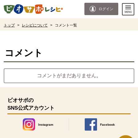
本文へジャンプする。
ページの先頭です。
ログイン
ここからサイト内共通メニューです。
サイト内共通メニューをスキップする
サイト内共通メニューここまで。
ここから現在位置です。
トップ
>
レシピについて
>
コメント一覧
現在位置ここまで
コメント
コメントがまだありません。
ビオサポの
SNS公式アカウント
Instagram
Facebook
別のウィンドウで開きます。
別のウィンドウで開きます