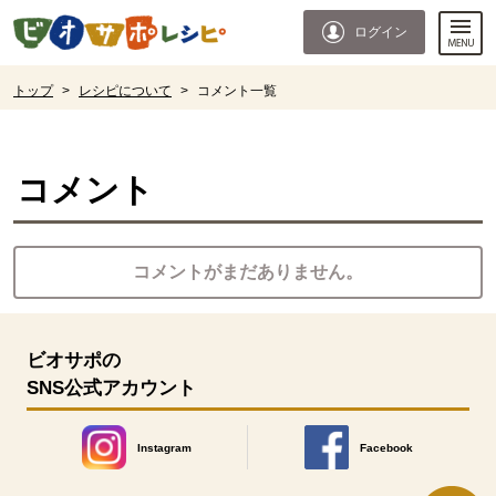
本文へジャンプする。
ページの先頭です。
ログイン
ここからサイト内共通メニューです。
サイト内共通メニューをスキップする
サイト内共通メニューここまで。
ここから現在位置です。
トップ
>
レシピについて
>
コメント一覧
現在位置ここまで
コメント
コメントがまだありません。
ビオサポの
SNS公式アカウント
Instagram
Facebook
別のウィンドウで開きます。
別のウィンドウで開きます