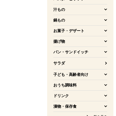
を開く
汁もの
を開く
鍋もの
を開く
お菓子・デザート
を開く
揚げ物
を開く
パン・サンドイッチ
を開く
サラダ
子ども・高齢者向け
を開く
おうち調味料
を開く
ドリンク
を開く
漬物・保存食
を開く