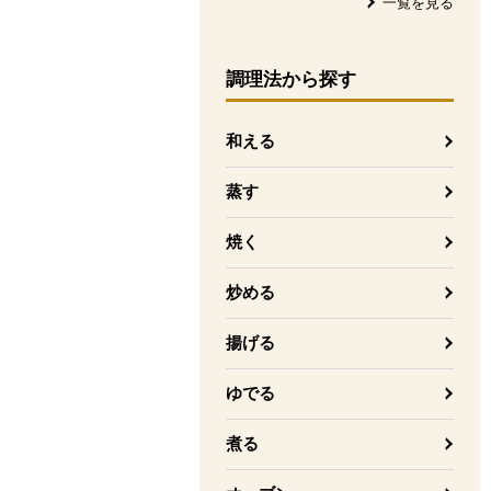
一覧を見る
調理法
から探す
和える
蒸す
焼く
炒める
揚げる
ゆでる
煮る