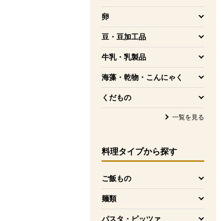
を開く
卵
を開く
豆・豆加工品
を開く
牛乳・乳製品
を開く
海藻・乾物・こんにゃく
を開く
くだもの
を開く
一覧を見る
料理タイプ
から探す
ご飯もの
を開く
麺類
を開く
パスタ・ピッツァ