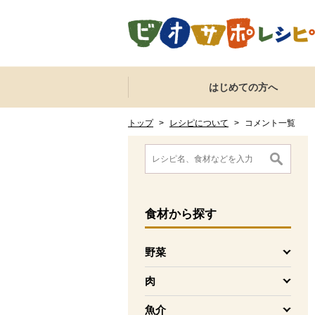
本文へジャンプする。
ページの先頭です。
ここからサイト内共通メニューです。
サイト内共通メニューをスキップする
はじめての方へ
サイト内共通メニューここまで。
ここから現在位置です。
現在位置ここまで
トップ
>
レシピについて
>
コメント一覧
ここから消費材検索メニューです。
消費材検索メニューここまで。
ここから本文です。
食材
から探す
野菜
を開く
肉
を開く
魚介