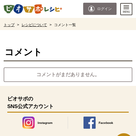
本文へジャンプする。
ページの先頭です。
ログイン
ここからサイト内共通メニューです。
サイト内共通メニューをスキップする
サイト内共通メニューここまで。
ここから現在位置です。
トップ
>
レシピについて
>
コメント一覧
現在位置ここまで
コメント
コメントがまだありません。
ビオサポの
SNS公式アカウント
Instagram
Facebook
別のウィンドウで開きます。
別のウィンドウで開きます