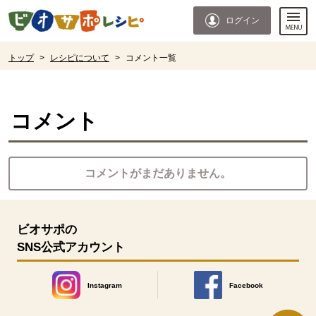
本文へジャンプする。
ページの先頭です。
ログイン
ここからサイト内共通メニューです。
サイト内共通メニューをスキップする
サイト内共通メニューここまで。
ここから現在位置です。
トップ
>
レシピについて
>
コメント一覧
現在位置ここまで
コメント
コメントがまだありません。
ビオサポの
SNS公式アカウント
Instagram
Facebook
別のウィンドウで開きます。
別のウィンドウで開きます