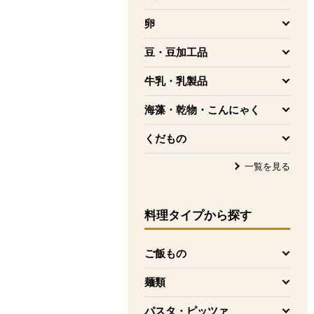
を開く
卵
を開く
豆・豆加工品
を開く
牛乳・乳製品
を開く
海藻・乾物・こんにゃく
を開く
くだもの
を開く
一覧を見る
料理タイプ
から探す
ご飯もの
を開く
麺類
を開く
パスタ・ピッツァ