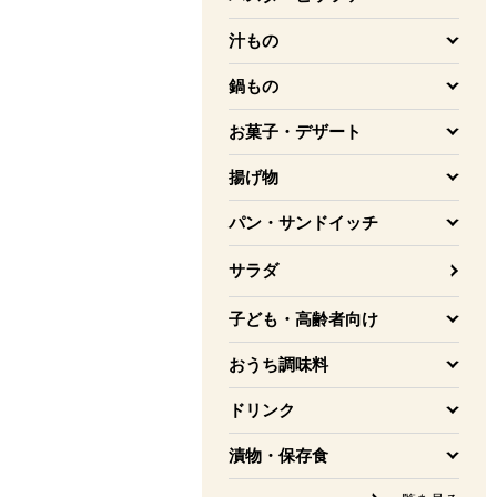
を開く
汁もの
を開く
鍋もの
を開く
お菓子・デザート
を開く
揚げ物
を開く
パン・サンドイッチ
を開く
サラダ
子ども・高齢者向け
を開く
おうち調味料
を開く
ドリンク
を開く
漬物・保存食
を開く