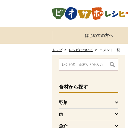
本文へジャンプする。
ページの先頭です。
ここからサイト内共通メニューです。
サイト内共通メニューをスキップする
はじめての方へ
サイト内共通メニューここまで。
ここから現在位置です。
現在位置ここまで
トップ
>
レシピについて
>
コメント一覧
ここから消費材検索メニューです。
消費材検索メニューここまで。
ここから本文です。
食材
から探す
野菜
を開く
肉
を開く
魚介