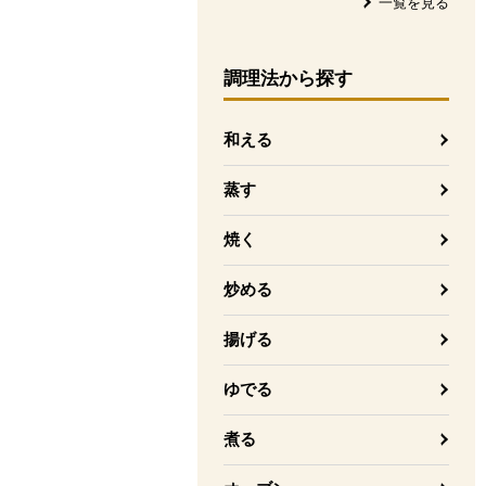
一覧を見る
調理法
から探す
和える
蒸す
焼く
炒める
揚げる
ゆでる
煮る