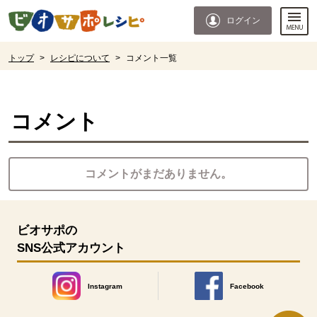
本文へジャンプする。
ページの先頭です。
ログイン
ここからサイト内共通メニューです。
サイト内共通メニューをスキップする
サイト内共通メニューここまで。
ここから現在位置です。
トップ
>
レシピについて
>
コメント一覧
現在位置ここまで
コメント
コメントがまだありません。
ビオサポの
SNS公式アカウント
Instagram
Facebook
別のウィンドウで開きます。
別のウィンドウで開きます